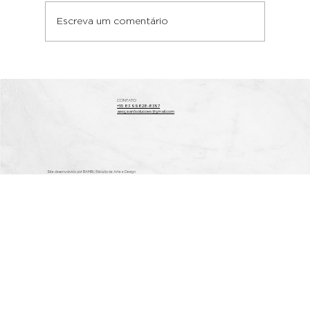
Escreva um comentário
Guia de escritura e registro com
segurança
CONTATO
+55 83 99828-8397
aesgaardsolucoes@gmail.com
Site desenvolvido por BAMBU Estúdio de Arte e Design