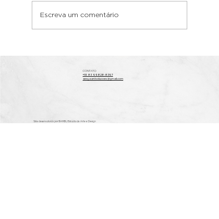
Escreva um comentário
Verificação de antecedentes
imobiliários segura
CONTATO
+55 83 99828-8397
aesgaardsolucoes@gmail.com
Site desenvolvido por BAMBU Estúdio de Arte e Design