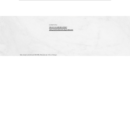
Guia de escritura e registro com
segurança
CONTATO
+55 83 99828-8397
aesgaardsolucoes@gmail.com
Site desenvolvido por BAMBU Estúdio de Arte e Design